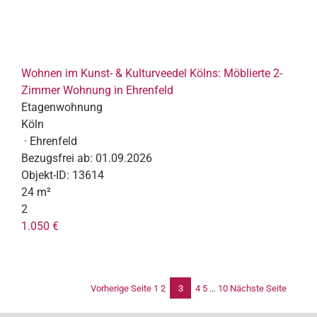
Wohnen im Kunst- & Kulturveedel Kölns: Möblierte 2-
Zimmer Wohnung in Ehrenfeld
Etagenwohnung
Köln
· Ehrenfeld
Bezugsfrei ab:
01.09.2026
Objekt-ID:
13614
24 m²
2
1.050 €
Vorherige Seite
1
2
3
4
5
…
10
Nächste Seite
Se