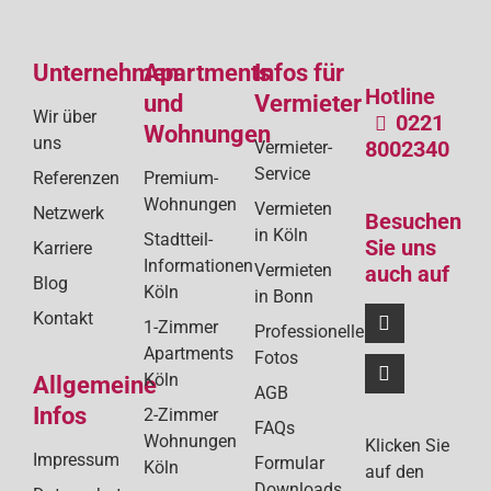
de
Bei
Unternehmen
Apartments
Infos für
Hotline
und
Vermieter
Wir über
0221
Wohnungen
uns
8002340
Vermieter-
Service
Referenzen
Premium-
Wohnungen
Vermieten
Netzwerk
Besuchen
in Köln
Stadtteil-
Sie uns
Karriere
Informationen
Vermieten
auch auf
Blog
Köln
in Bonn
Kontakt
1-Zimmer
Professionelle
Apartments
Fotos
Köln
Allgemeine
AGB
Infos
2-Zimmer
FAQs
Wohnungen
Klicken Sie
Impressum
Formular
Köln
auf den
Downloads