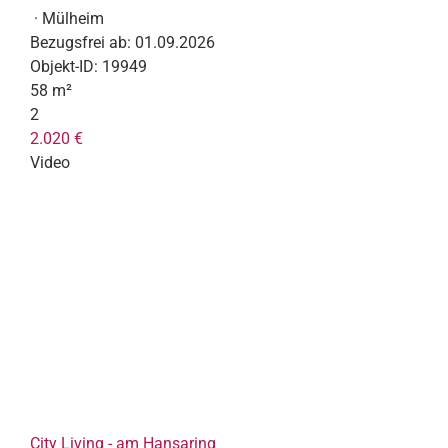
· Mülheim
Bezugsfrei ab:
01.09.2026
Objekt-ID:
19949
58 m²
2
2.020 €
Video
City Living - am Hansaring