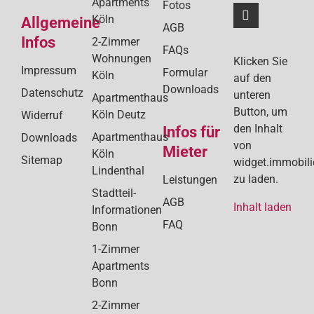
Apartments
Fotos
Köln
Allgemeine
AGB
Infos
2-Zimmer
FAQs
Wohnungen
Klicken Sie
Impressum
Formular
Köln
auf den
Downloads
Datenschutz
unteren
Apartmenthaus
Button, um
Köln Deutz
Widerruf
den Inhalt
Infos für
Apartmenthaus
Downloads
von
Mieter
Köln
Sitemap
widget.immobil
Lindenthal
zu laden.
Leistungen
Stadtteil-
AGB
Inhalt laden
Informationen
FAQ
Bonn
1-Zimmer
Apartments
Bonn
2-Zimmer