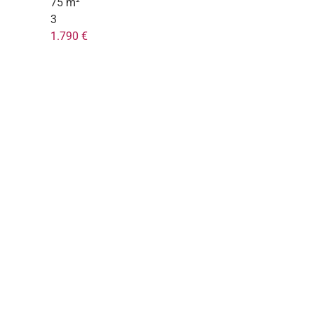
75 m²
3
1.790 €