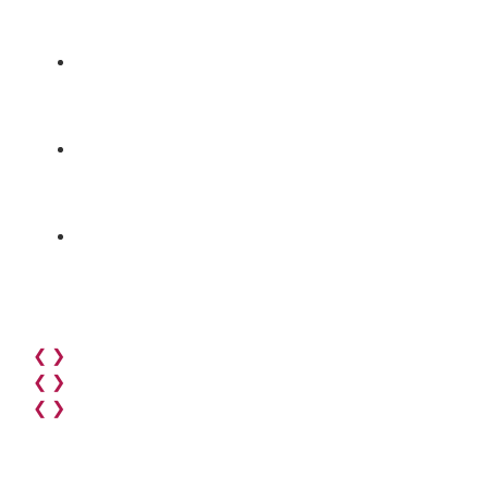
❮
❯
❮
❯
❮
❯