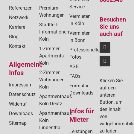
Service
Referenzen
Premium-
Wohnungen
Vermieten
Netzwerk
Besuchen
in Köln
Stadtteil-
Sie uns
Karriere
Informationen
Vermieten
auch auf
Blog
Köln
in Bonn
Kontakt
1-Zimmer
Professionelle
Apartments
Fotos
Köln
Allgemeine
AGB
Infos
2-Zimmer
FAQs
Wohnungen
Klicken Sie
Impressum
Formular
Köln
auf den
Downloads
Datenschutz
unteren
Apartmenthaus
Button, um
Köln Deutz
Widerruf
den Inhalt
Infos für
Apartmenthaus
Downloads
von
Mieter
Köln
Sitemap
widget.immobil
Lindenthal
zu laden.
Leistungen