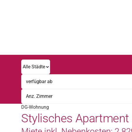
Zum
Inhalt
springen
DG-Wohnung
Stylisches Apartment 
Miete inkl. Nebenkosten: 2.829