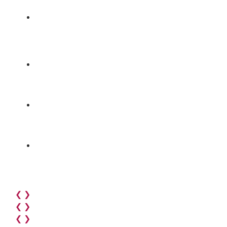
❮
❯
❮
❯
❮
❯