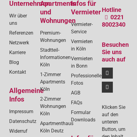
Unternehmen
Apartments
Infos für
Hotline
und
Vermieter
Wir über
0221
Wohnungen
uns
8002340
Vermieter-
Service
Referenzen
Premium-
Wohnungen
Vermieten
Netzwerk
Besuchen
in Köln
Stadtteil-
Sie uns
Karriere
Informationen
Vermieten
auch auf
Blog
Köln
in Bonn
Kontakt
1-Zimmer
Professionelle
Apartments
Fotos
Köln
Allgemeine
AGB
Infos
2-Zimmer
FAQs
Wohnungen
Klicken Sie
Impressum
Formular
Köln
auf den
Downloads
Datenschutz
unteren
Apartmenthaus
Button, um
Köln Deutz
Widerruf
den Inhalt