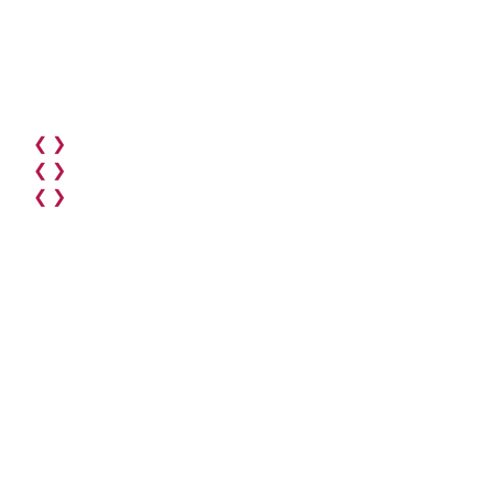
❮
❯
❮
❯
❮
❯