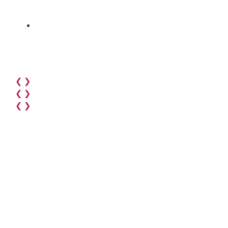
❮
❯
❮
❯
❮
❯