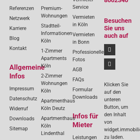
Service
Referenzen
Premium-
Wohnungen
Vermieten
Netzwerk
Besuchen
in Köln
Stadtteil-
Sie uns
Karriere
Informationen
Vermieten
auch auf
Blog
Köln
in Bonn
Kontakt
1-Zimmer
Professionelle
Apartments
Fotos
Köln
Allgemeine
AGB
Infos
2-Zimmer
FAQs
Wohnungen
Klicken Sie
Impressum
Formular
Köln
auf den
Downloads
Datenschutz
unteren
Apartmenthaus
Button, um
Köln Deutz
Widerruf
den Inhalt
Infos für
Apartmenthaus
Downloads
von
Mieter
Köln
Sitemap
widget.immobil
Lindenthal
zu laden.
Leistungen