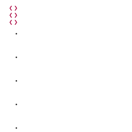
❮
❯
❮
❯
❮
❯