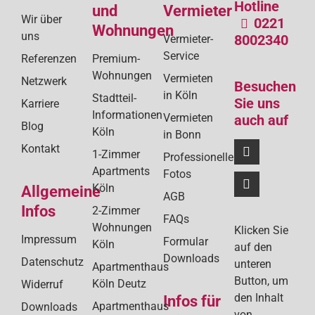
Hotline
und
Vermieter
Wir über
0221
Wohnungen
uns
8002340
Vermieter-
Service
Referenzen
Premium-
Wohnungen
Vermieten
Netzwerk
Besuchen
in Köln
Stadtteil-
Sie uns
Karriere
Informationen
Vermieten
auch auf
Blog
Köln
in Bonn
Kontakt
1-Zimmer
Professionelle
Apartments
Fotos
Köln
Allgemeine
AGB
Infos
2-Zimmer
FAQs
Wohnungen
Klicken Sie
Impressum
Formular
Köln
auf den
Downloads
Datenschutz
unteren
Apartmenthaus
Button, um
Köln Deutz
Widerruf
den Inhalt
Infos für
Apartmenthaus
Downloads
von