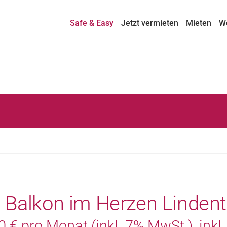
Safe & Easy
Jetzt vermieten
Mieten
W
 Balkon im Herzen Lindent
€ pro Monat (inkl. 7% MwSt.), inkl. S