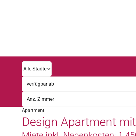
Zum
Inhalt
springen
Apartment
Design-Apartment mit
Miete inkl. Nebenkosten: 1.450 