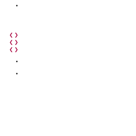
❮
❯
❮
❯
❮
❯