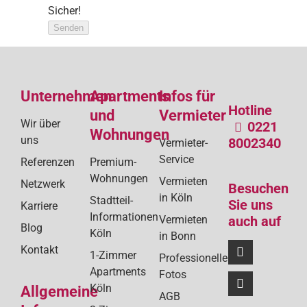
Sicher!
Senden
Unternehmen
Apartments
Infos für
Hotline
und
Vermieter
Wir über
0221
Wohnungen
uns
8002340
Vermieter-
Service
Referenzen
Premium-
Wohnungen
Vermieten
Netzwerk
Besuchen
in Köln
Stadtteil-
Sie uns
Karriere
Informationen
Vermieten
auch auf
Blog
Köln
in Bonn
Kontakt
1-Zimmer
Professionelle
Apartments
Fotos
Köln
Allgemeine
AGB