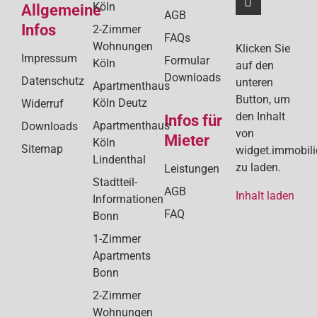
Köln
Allgemeine
AGB
Infos
2-Zimmer
FAQs
Wohnungen
Klicken Sie
Impressum
Formular
Köln
auf den
Downloads
Datenschutz
unteren
Apartmenthaus
Button, um
Köln Deutz
Widerruf
den Inhalt
Infos für
Apartmenthaus
Downloads
von
Mieter
Köln
Sitemap
widget.immobil
Lindenthal
zu laden.
Leistungen
Stadtteil-
AGB
Inhalt laden
Informationen
FAQ
Bonn
1-Zimmer
Apartments
Bonn
2-Zimmer
Wohnungen