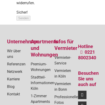
widerrufen.
Sicher!
Senden
Unternehmen
Apartments
Infos für
Hotline
und
Vermieter
Wir über
0221
Wohnungen
uns
8002340
Vermieter-
Service
Referenzen
Premium-
Wohnungen
Vermieten
Netzwerk
Besuchen
in Köln
Stadtteil-
Sie uns
Karriere
Informationen
Vermieten
auch auf
Blog
Köln
in Bonn
Kontakt
1-Zimmer
Professionelle
Apartments
Fotos