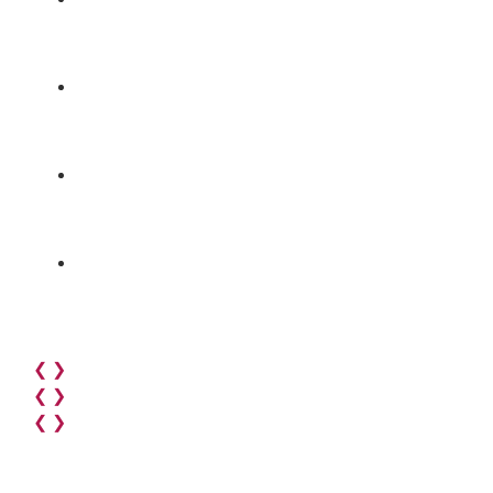
❮
❯
❮
❯
❮
❯