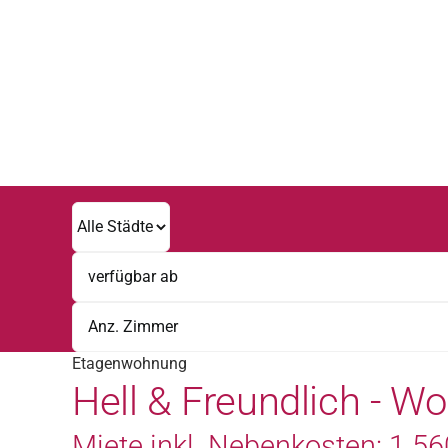
Zum
Inhalt
springen
Etagenwohnung
Hell & Freundlich - 
Miete inkl. Nebenkosten: 1.560 