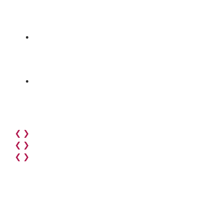
❮
❯
❮
❯
❮
❯