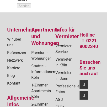
Senden
Unternehmen
Apartments
Infos für
Hotline
und
Vermieter
Wir über
0221
Wohnungen
uns
8002340
Vermieter-
Service
Referenzen
Premium-
Wohnungen
Vermieten
Netzwerk
Besuchen
in Köln
Stadtteil-
Sie uns
Karriere
Informationen
Vermieten
auch auf
Blog
Köln
in Bonn
Kontakt
1-Zimmer
Professionelle
Apartments
Fotos
Köln
Allgemeine
AGB
Infos
2-Zimmer