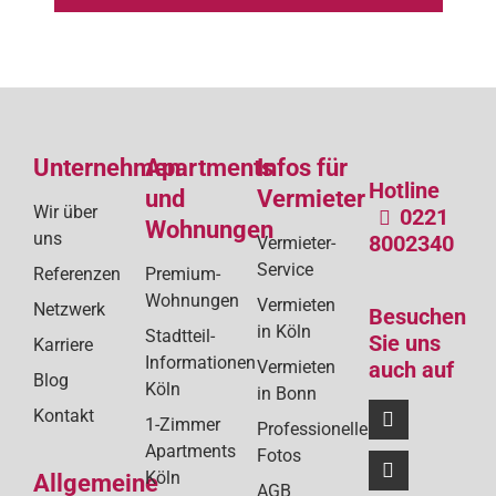
Unternehmen
Apartments
Infos für
Hotline
und
Vermieter
Wir über
0221
Wohnungen
uns
8002340
Vermieter-
Service
Referenzen
Premium-
Wohnungen
Vermieten
Netzwerk
Besuchen
in Köln
Stadtteil-
Sie uns
Karriere
Informationen
Vermieten
auch auf
Blog
Köln
in Bonn
Kontakt
1-Zimmer
Professionelle
Apartments
Fotos
Köln
Allgemeine
AGB