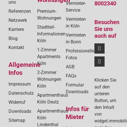
uns
8002340
Vermieter-
Service
Referenzen
Premium-
Wohnungen
Vermieten
Netzwerk
Besuchen
in Köln
Stadtteil-
Sie uns
Karriere
Informationen
Vermieten
auch auf
Blog
Köln
in Bonn
Kontakt
1-Zimmer
Professionelle
Apartments
Fotos
Köln
Allgemeine
AGB
Infos
2-Zimmer
FAQs
Wohnungen
Klicken Sie
Impressum
Formular
Köln
auf den
Downloads
Datenschutz
unteren
Apartmenthaus
Button, um
Köln Deutz
Widerruf
den Inhalt
Infos für
Apartmenthaus
Downloads
von
Mieter
Köln
Sitemap
widget.immobil
Lindenthal