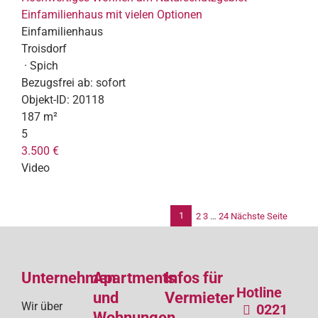
Einfamilienhaus mit vielen Optionen
Einfamilienhaus
Troisdorf
· Spich
Bezugsfrei ab:
sofort
Objekt-ID:
20118
187 m²
5
3.500 €
Video
1
2
3
…
24
Nächste Seite
Se
de
Unternehmen
Apartments
Infos für
Bei
Hotline
und
Vermieter
Wir über
0221
Wohnungen