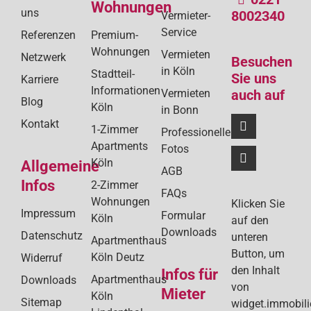
Wohnungen
uns
8002340
Vermieter-
Service
Referenzen
Premium-
Wohnungen
Vermieten
Netzwerk
Besuchen
in Köln
Stadtteil-
Sie uns
Karriere
Informationen
Vermieten
auch auf
Blog
Köln
in Bonn
Kontakt
1-Zimmer
Professionelle
Apartments
Fotos
Köln
Allgemeine
AGB
Infos
2-Zimmer
FAQs
Wohnungen
Klicken Sie
Impressum
Formular
Köln
auf den
Downloads
Datenschutz
unteren
Apartmenthaus
Button, um
Köln Deutz
Widerruf
den Inhalt
Infos für
Apartmenthaus
Downloads
von
Mieter
Köln
Sitemap
widget.immobil