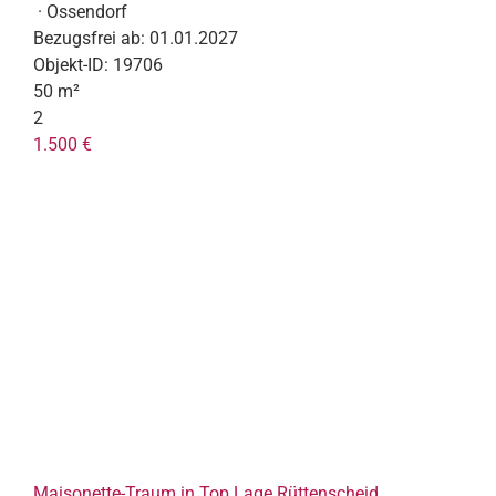
· Ossendorf
Bezugsfrei ab:
01.01.2027
Objekt-ID:
19706
50 m²
2
1.500 €
Maisonette-Traum in Top Lage Rüttenscheid