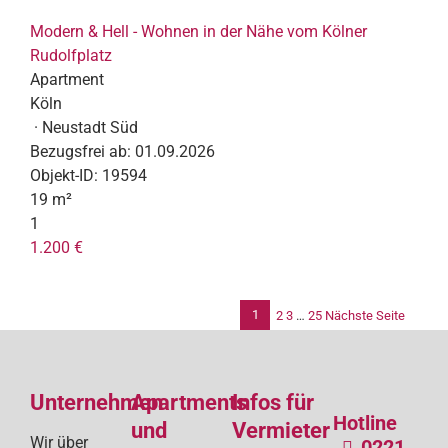
Modern & Hell - Wohnen in der Nähe vom Kölner
Rudolfplatz
Apartment
Köln
· Neustadt Süd
Bezugsfrei ab:
01.09.2026
Objekt-ID:
19594
19 m²
1
1.200 €
1
2
3
…
25
Nächste Seite
Se
de
Unternehmen
Apartments
Infos für
Bei
Hotline
und
Vermieter
Wir über
0221