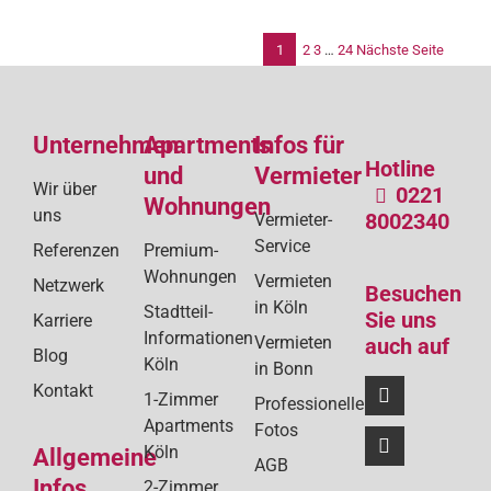
1
2
3
…
24
Nächste Seite
Se
de
Unternehmen
Apartments
Infos für
Bei
Hotline
und
Vermieter
Wir über
0221
Wohnungen
uns
8002340
Vermieter-
Service
Referenzen
Premium-
Wohnungen
Vermieten
Netzwerk
Besuchen
in Köln
Stadtteil-
Sie uns
Karriere
Informationen
Vermieten
auch auf
Blog
Köln
in Bonn
Kontakt
1-Zimmer
Professionelle
Apartments
Fotos
Köln
Allgemeine
AGB
Infos
2-Zimmer