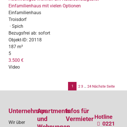
Einfamilienhaus mit vielen Optionen
Einfamilienhaus
Troisdorf
· Spich
Bezugsfrei ab:
sofort
Objekt-ID:
20118
187 m²
5
3.500 €
Video
1
2
3
…
24
Nächste Seite
Se
de
Unternehmen
Apartments
Infos für
Bei
Hotline
und
Vermieter
Wir über
0221
Wohnungen