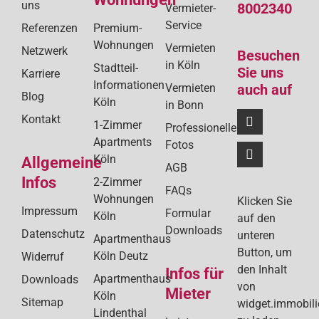
uns
8002340
Vermieter-
Service
Referenzen
Premium-
Wohnungen
Vermieten
Netzwerk
Besuchen
in Köln
Stadtteil-
Sie uns
Karriere
Informationen
Vermieten
auch auf
Blog
Köln
in Bonn
Kontakt
1-Zimmer
Professionelle
Apartments
Fotos
Köln
Allgemeine
AGB
Infos
2-Zimmer
FAQs
Wohnungen
Klicken Sie
Impressum
Formular
Köln
auf den
Downloads
Datenschutz
unteren
Apartmenthaus
Button, um
Köln Deutz
Widerruf
den Inhalt
Infos für
Apartmenthaus
Downloads
von
Mieter
Köln
Sitemap
widget.immobil
Lindenthal