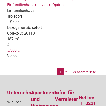
Einfamilienhaus mit vielen Optionen
Einfamilienhaus
Troisdorf
· Spich
Bezugsfrei ab:
sofort
Objekt-ID:
20118
187 m²
5
3.500 €
Video
1
2
3
…
24
Nächste Seite
Se
de
Unternehmen
Apartments
Infos für
Bei
Hotline
und
Vermieter
Wir über
0221
Wohnungen