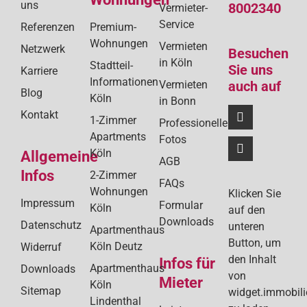
uns
8002340
Vermieter-
Service
Referenzen
Premium-
Wohnungen
Vermieten
Netzwerk
Besuchen
in Köln
Stadtteil-
Sie uns
Karriere
Informationen
Vermieten
auch auf
Blog
Köln
in Bonn
Kontakt
1-Zimmer
Professionelle
Apartments
Fotos
Köln
Allgemeine
AGB
Infos
2-Zimmer
FAQs
Wohnungen
Klicken Sie
Impressum
Formular
Köln
auf den
Downloads
Datenschutz
unteren
Apartmenthaus
Button, um
Köln Deutz
Widerruf
den Inhalt
Infos für
Apartmenthaus
Downloads
von
Mieter
Köln
Sitemap
widget.immobil
Lindenthal