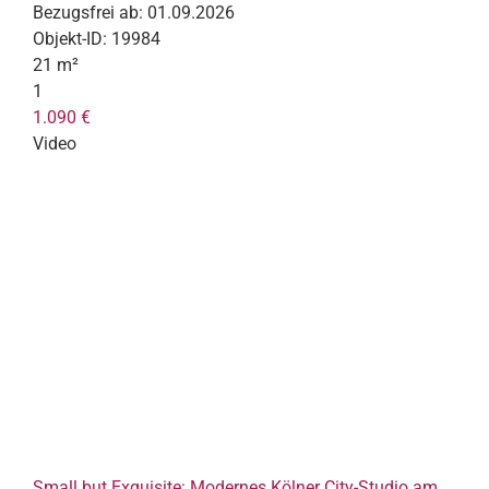
Bezugsfrei ab:
01.09.2026
Objekt-ID:
19984
21 m²
1
1.090 €
Video
Small but Exquisite: Modernes Kölner City-Studio am