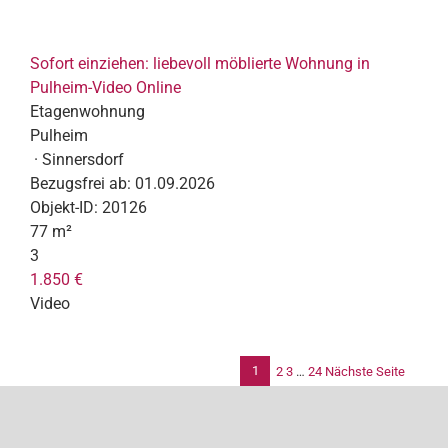
Sofort einziehen: liebevoll möblierte Wohnung in
Pulheim-Video Online
Etagenwohnung
Pulheim
· Sinnersdorf
Bezugsfrei ab:
01.09.2026
Objekt-ID:
20126
77 m²
3
1.850 €
Video
1
2
3
…
24
Nächste Seite
Se
de