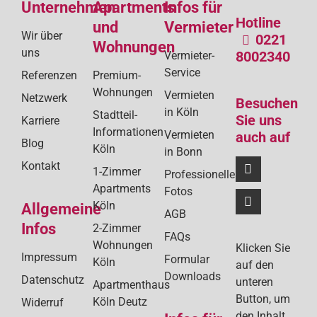
Unternehmen
Apartments
Infos für
Bei
Hotline
und
Vermieter
Wir über
0221
Wohnungen
uns
8002340
Vermieter-
Service
Referenzen
Premium-
Wohnungen
Vermieten
Netzwerk
Besuchen
in Köln
Stadtteil-
Sie uns
Karriere
Informationen
Vermieten
auch auf
Blog
Köln
in Bonn
Kontakt
1-Zimmer
Professionelle
Apartments
Fotos
Köln
Allgemeine
AGB
Infos
2-Zimmer
FAQs
Wohnungen
Klicken Sie
Impressum
Formular
Köln
auf den
Downloads
Datenschutz
unteren
Apartmenthaus
Button, um
Köln Deutz
Widerruf
den Inhalt