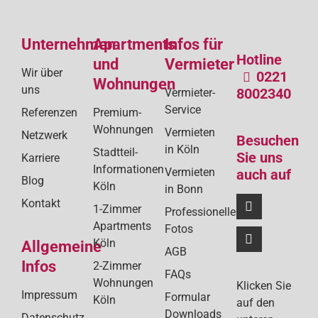
de
Unternehmen
Apartments
Infos für
Bei
Hotline
und
Vermieter
Wir über
0221
Wohnungen
uns
8002340
Vermieter-
Service
Referenzen
Premium-
Wohnungen
Vermieten
Netzwerk
Besuchen
in Köln
Stadtteil-
Sie uns
Karriere
Informationen
Vermieten
auch auf
Blog
Köln
in Bonn
Kontakt
1-Zimmer
Professionelle
Apartments
Fotos
Köln
Allgemeine
AGB
Infos
2-Zimmer
FAQs
Wohnungen
Klicken Sie
Impressum
Formular
Köln
auf den
Downloads
Datenschutz