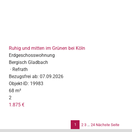
Ruhig und mitten im Grünen bei Köln
Erdgeschosswohnung
Bergisch Gladbach
· Refrath
Bezugsfrei ab:
07.09.2026
Objekt-ID:
19983
68 m²
2
1.875 €
1
2
3
…
24
Nächste Seite
Se