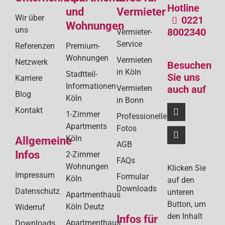
Bei
Hotline
und
Vermieter
Wir über
0221
Wohnungen
uns
8002340
Vermieter-
Service
Referenzen
Premium-
Wohnungen
Vermieten
Netzwerk
Besuchen
in Köln
Stadtteil-
Sie uns
Karriere
Informationen
Vermieten
auch auf
Blog
Köln
in Bonn
Kontakt
1-Zimmer
Professionelle
Apartments
Fotos
Köln
Allgemeine
AGB
Infos
2-Zimmer
FAQs
Wohnungen
Klicken Sie
Impressum
Formular
Köln
auf den
Downloads
Datenschutz
unteren
Apartmenthaus
Button, um
Köln Deutz
Widerruf
den Inhalt
Infos für
Apartmenthaus
Downloads