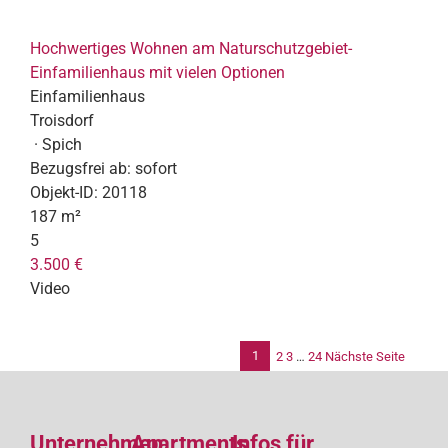
Hochwertiges Wohnen am Naturschutzgebiet-
Einfamilienhaus mit vielen Optionen
Einfamilienhaus
Troisdorf
· Spich
Bezugsfrei ab:
sofort
Objekt-ID:
20118
187 m²
5
3.500 €
Video
1
2
3
…
24
Nächste Seite
Se
de
Unternehmen
Apartments
Infos für