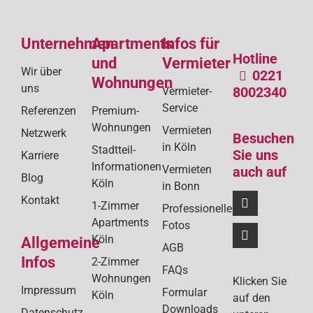
de
Unternehmen
Apartments
Infos für
Bei
Hotline
und
Vermieter
Wir über
0221
Wohnungen
uns
8002340
Vermieter-
Service
Referenzen
Premium-
Wohnungen
Vermieten
Netzwerk
Besuchen
in Köln
Stadtteil-
Sie uns
Karriere
Informationen
Vermieten
auch auf
Blog
Köln
in Bonn
Kontakt
1-Zimmer
Professionelle
Apartments
Fotos
Köln
Allgemeine
AGB
Infos
2-Zimmer
FAQs
Wohnungen
Klicken Sie
Impressum
Formular
Köln
auf den
Downloads
Datenschutz