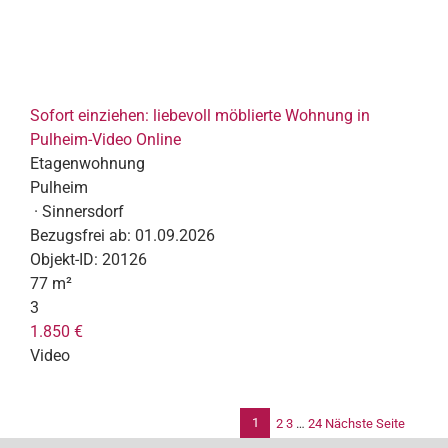
Sofort einziehen: liebevoll möblierte Wohnung in
Pulheim-Video Online
Etagenwohnung
Pulheim
· Sinnersdorf
Bezugsfrei ab:
01.09.2026
Objekt-ID:
20126
77 m²
3
1.850 €
Video
1
2
3
…
24
Nächste Seite
Se