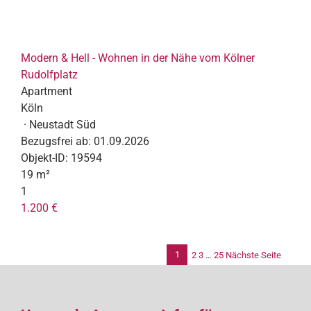
Modern & Hell - Wohnen in der Nähe vom Kölner
Rudolfplatz
Apartment
Köln
· Neustadt Süd
Bezugsfrei ab:
01.09.2026
Objekt-ID:
19594
19 m²
1
1.200 €
1
2
3
…
25
Nächste Seite
Se
de