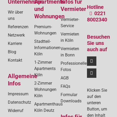
Unternehmen
Apartments
Infos für
Bei
Hotline
und
Vermieter
Wir über
0221
Wohnungen
uns
8002340
Vermieter-
Service
Referenzen
Premium-
Wohnungen
Vermieten
Netzwerk
Besuchen
in Köln
Stadtteil-
Sie uns
Karriere
Informationen
Vermieten
auch auf
Blog
Köln
in Bonn
Kontakt
1-Zimmer
Professionelle
Apartments
Fotos
Köln
Allgemeine
AGB
Infos
2-Zimmer
FAQs
Wohnungen
Klicken Sie
Impressum
Formular
Köln
auf den
Downloads
Datenschutz
unteren
Apartmenthaus
Button, um
Köln Deutz
Widerruf
den Inhalt
Infos für