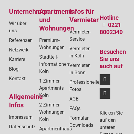
de
Unternehmen
Apartments
Infos für
Bei
Hotline
und
Vermieter
Wir über
0221
Wohnungen
uns
8002340
Vermieter-
Service
Referenzen
Premium-
Wohnungen
Vermieten
Netzwerk
Besuchen
in Köln
Stadtteil-
Sie uns
Karriere
Informationen
Vermieten
auch auf
Blog
Köln
in Bonn
Kontakt
1-Zimmer
Professionelle
Apartments
Fotos
Köln
Allgemeine
AGB
Infos
2-Zimmer
FAQs
Wohnungen
Klicken Sie
Impressum
Formular
Köln
auf den
Downloads
Datenschutz
unteren
Apartmenthaus