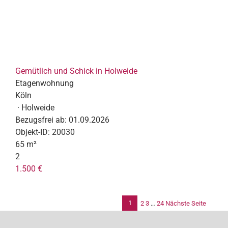
Gemütlich und Schick in Holweide
Etagenwohnung
Köln
· Holweide
Bezugsfrei ab:
01.09.2026
Objekt-ID:
20030
65 m²
2
1.500 €
1
2
3
…
24
Nächste Seite
Se