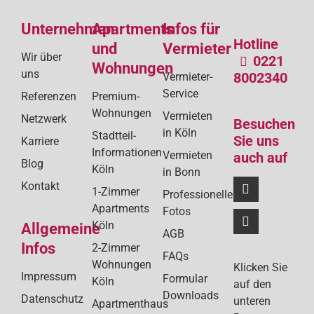
Unternehmen
Apartments
Infos für
Hotline
und
Vermieter
Wir über
0221
Wohnungen
uns
8002340
Vermieter-
Service
Referenzen
Premium-
Wohnungen
Vermieten
Netzwerk
Besuchen
in Köln
Stadtteil-
Sie uns
Karriere
Informationen
Vermieten
auch auf
Blog
Köln
in Bonn
Kontakt
1-Zimmer
Professionelle
Apartments
Fotos
Köln
Allgemeine
AGB
Infos
2-Zimmer
FAQs
Wohnungen
Klicken Sie
Impressum
Formular
Köln
auf den
Downloads
Datenschutz
unteren
Apartmenthaus