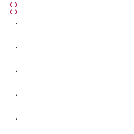
❮
❯
❮
❯