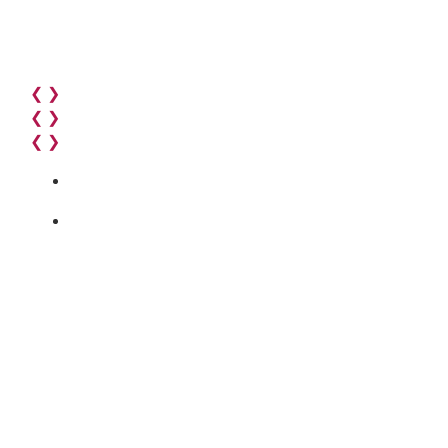
❮
❯
❮
❯
❮
❯